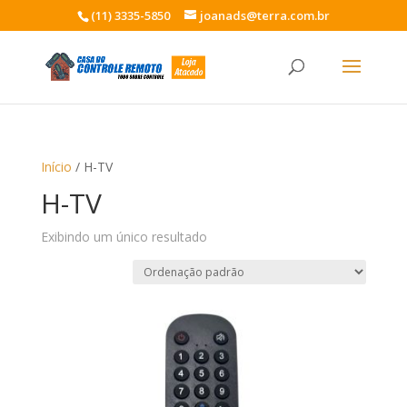
(11) 3335-5850
joanads@terra.com.br
Início
/ H-TV
H-TV
Exibindo um único resultado