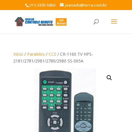
(11) 3335-5850
joanads@terra.com.br
Início
/
Paralelos
/
CCE
/ CR-1160 TV HPS-
2181/2781/2981/2780/2980 SS-065A