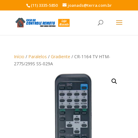
(11) 3335-5850
joanads@terra.com.br
Início
/
Paralelos
/
Gradiente
/ CR-1164 TV HTM-
277S/299S SS-029A