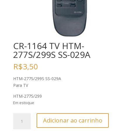
CR-1164 TV HTM-
277S/299S SS-029A
R$
3,50
HTM-277S/299S SS-029A
Para TV
HTM-277S/299
Em estoque
CR-
Adicionar ao carrinho
1164
TV