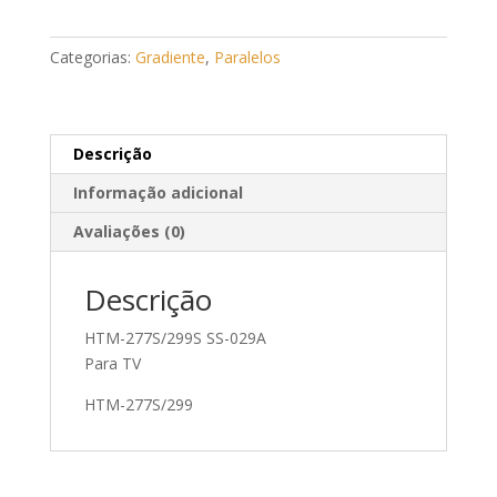
HTM-
277S/299S
Categorias:
Gradiente
,
Paralelos
SS-
029A
quantidade
Descrição
Informação adicional
Avaliações (0)
Descrição
HTM-277S/299S SS-029A
Para TV
HTM-277S/299