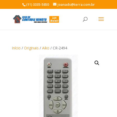
(11) 3335-5850
joanads@terra.com.br
Início
/
Originais
/
Aiko
/ CR-2494