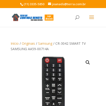
(11) 3335-5850
joanads@terra.com.br
Início
/
Originais
/
Samsung
/ CR-3042 SMART TV
SAMSUNG AA59-00714A