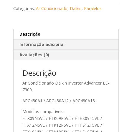
Daikin
Categorias:
Ar Condicionado
,
Daikin
,
Paralelos
Inverter
Advancer
LE-
7300
Descrição
quantidade
Informação adicional
Avaliações (0)
Descrição
Ar Condicionado Daikin Inverter Advancer LE-
7300
ARC480A1 / ARC480A12 / ARC480A13
Modelos compatíveis:
FTX09N5VL / FTK09P5VL / FTHS09T5VL /
FTX12N5VL / FTK12P5VL / FTHS12T5VL /
FTX18N5VL / FTK18P5VL / FTHS18T5VL /