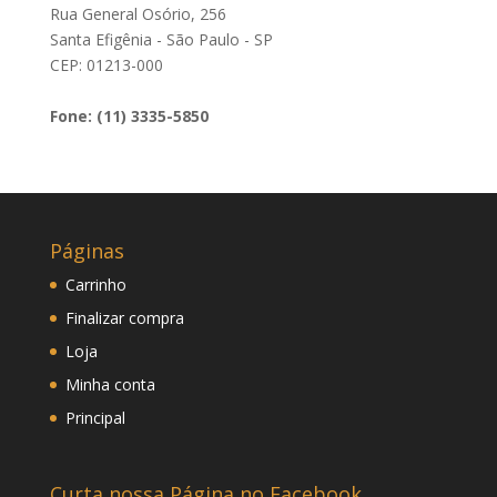
Rua General Osório, 256
Santa Efigênia - São Paulo - SP
CEP: 01213-000
Fone: (11) 3335-5850
Páginas
Carrinho
Finalizar compra
Loja
Minha conta
Principal
Curta nossa Página no Facebook