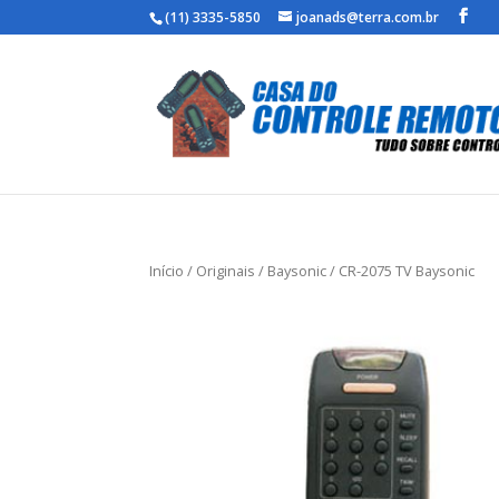
(11) 3335-5850
joanads@terra.com.br
Início
/
Originais
/
Baysonic
/ CR-2075 TV Baysonic