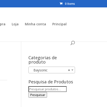
0 Items
mpra
Loja
Minha conta
Principal
Categorias de
produto
Baysonic
×
Pesquisa de Produtos
Pesquisar
por:
Pesquisar