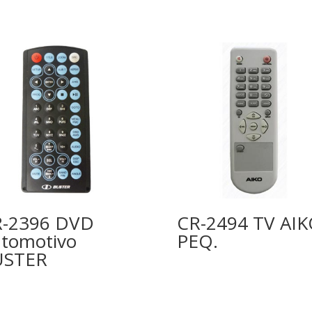
-2396 DVD
CR-2494 TV AI
tomotivo
PEQ.
USTER