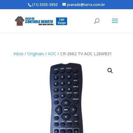
(11) 3335-5850
joanads@terra.com.br
Início
/
Originais
/
AOC
/ CR-2662 TV AOC L26W831