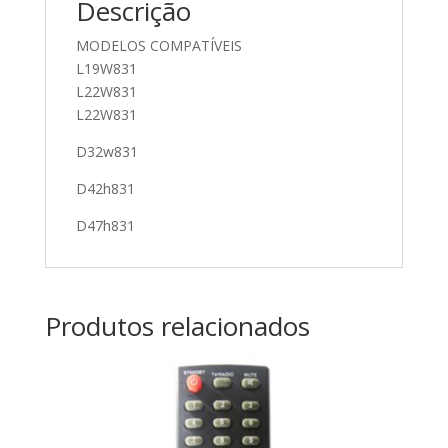
Descrição
MODELOS COMPATÍVEIS
L19W831
L22W831
L22W831
D32w831
D42h831
D47h831
Produtos relacionados