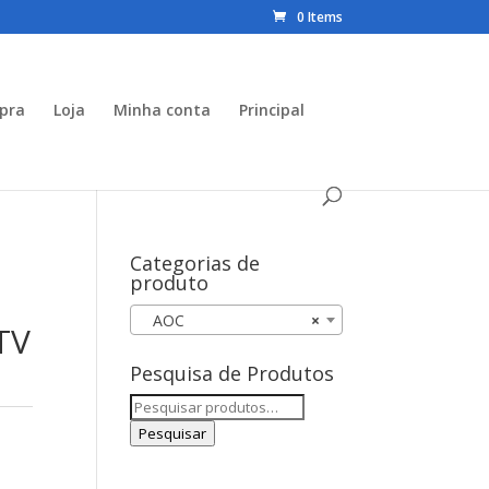
0 Items
mpra
Loja
Minha conta
Principal
Categorias de
produto
AOC
×
TV
Pesquisa de Produtos
Pesquisar
por:
Pesquisar