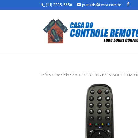
(11) 3335-5850
joanads@terra.com.br
Início
/
Paralelos
/
AOC
/ CR-3065 P/ TV AOC LED M98