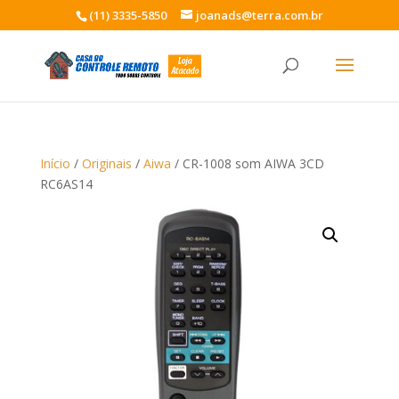
(11) 3335-5850
joanads@terra.com.br
Início
/
Originais
/
Aiwa
/ CR-1008 som AIWA 3CD
RC6AS14