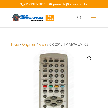
(11) 3335-5850
joanads@terra.com.br
Início
/
Originais
/
Aiwa
/ CR-2015 TV AIWA ZVT03