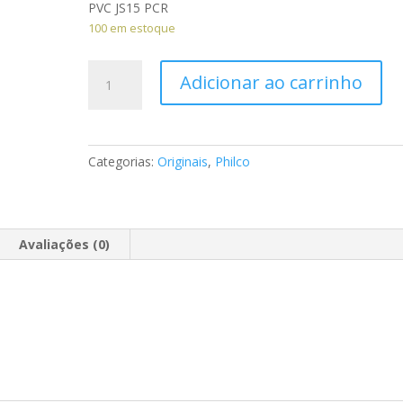
PVC JS15 PCR
100 em estoque
CR-
Adicionar ao carrinho
0103
Video
K7
Philco
Categorias:
Originais
,
Philco
PVC
JS15
PCR54
quantidade
Avaliações (0)