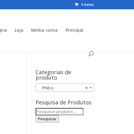
0 Items
mpra
Loja
Minha conta
Principal
Categorias de
produto
Philco
×
Pesquisa de Produtos
Pesquisar
por:
Pesquisar