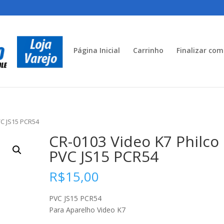
Página Inicial
Carrinho
Finalizar co
VC JS15 PCR54
CR-0103 Video K7 Philco
PVC JS15 PCR54
R$
15,00
PVC JS15 PCR54
Para Aparelho Video K7