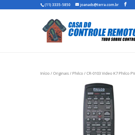
(11) 3335-5850
joanads@terra.com.br
Início
/
Originais
/
Philco
/ CR-0103 Video K7 Philco P